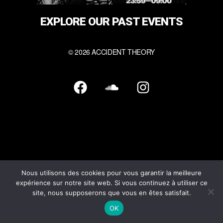
EXPLORE OUR PAST EVENTS
© 2026 ACCIDENT THEORY
F
S
I
a
o
n
c
u
s
e
n
t
b
d
a
o
c
g
o
l
r
k
o
a
Nous utilisons des cookies pour vous garantir la meilleure
expérience sur notre site web. Si vous continuez à utiliser ce
u
m
site, nous supposerons que vous en êtes satisfait.
d
OK